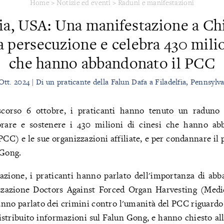
Home
>
Notizie ed eventi
>
Raduni e manifestazioni
fia, USA: Una manifestazione a C
 persecuzione e celebra 430 milio
che hanno abbandonato il PCC
Ott. 2024 | Di un praticante della Falun Dafa a Filadelfia, Pennsylv
orso 6 ottobre, i praticanti hanno tenuto un raduno
ebrare e sostenere i 430 milioni di cinesi che hanno ab
C) e le sue organizzazioni affiliate, e per condannare il p
 Gong.
azione, i praticanti hanno parlato dell'importanza di abb
zazione Doctors Against Forced Organ Harvesting (Medic
anno parlato dei crimini contro l'umanità del PCC riguardo i
istribuito informazioni sul Falun Gong, e hanno chiesto al