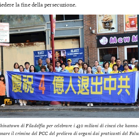
iedere la fine della persecuzione.
hinatown di Filadelfia per celebrare i 430 milioni di cinesi che hann
nare il crimine del PCC del prelievo di organi dai praticanti del Fal