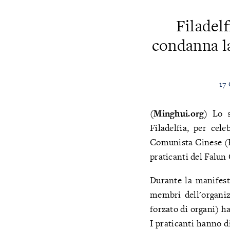
Filadel
condanna la
17 
(Minghui.org)
Lo sc
Filadelfia, per cel
Comunista Cinese (PC
praticanti del Falun
Durante la manifest
membri dell'organiz
forzato di organi) h
I praticanti hanno d