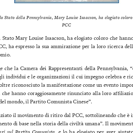
o Stato della Pennsylvania, Mary Louise Isaacson, ha elogiato coloro c
PCC
 Stato Mary Louise Isaacson, ha elogiato coloro che hanno
PCC, ha espresso la sua ammirazione per la loro ricerca della
omio.
ge che la Camera dei Rappresentanti della Pennsylvania, “
gli individui e le organizzazioni il cui impegno celebra e ri
oltre riconosciuto la manifestazione come un evento import
i che hanno coraggiosamente rinunciato alla loro affiliazi
 del mondo, il Partito Comunista Cinese”.
iato il movimento di ritiro dal PCC, sottolineando che è i
ento di base nella storia della civiltà umana”. Il movimento
ri sul Partito Comunista
, e lo ha elogiato per aver aiutat