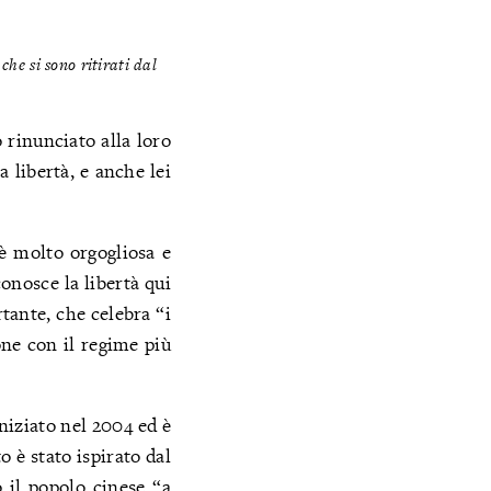
he si sono ritirati dal
 rinunciato alla loro
 libertà, e anche lei
è molto orgogliosa e
conosce la libertà qui
ante, che celebra “i
one con il regime più
niziato nel 2004 ed è
 è stato ispirato dal
o il popolo cinese “a