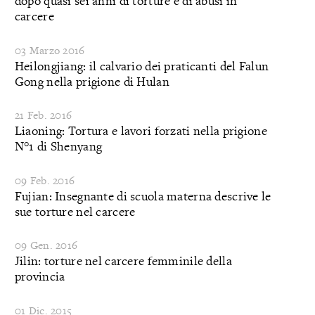
dopo quasi sei anni di torture e di abusi in
carcere
03 Marzo 2016
Heilongjiang: il calvario dei praticanti del Falun
Gong nella prigione di Hulan
21 Feb. 2016
Liaoning: Tortura e lavori forzati nella prigione
N°1 di Shenyang
09 Feb. 2016
Fujian: Insegnante di scuola materna descrive le
sue torture nel carcere
09 Gen. 2016
Jilin: torture nel carcere femminile della
provincia
01 Dic. 2015