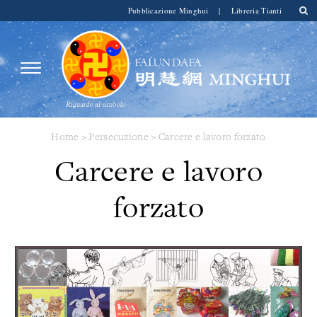
Pubblicazione Minghui
|
Libreria Tianti
Home
>
Persecuzione
>
Carcere e lavoro forzato
Carcere e lavoro
forzato