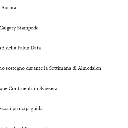
d Aurora
i Calgary Stampede
nti della Falun Dafa
gono sostegno durante la Settimana di Almedalen
inque Continenti in Svizzera
zza i principi guida