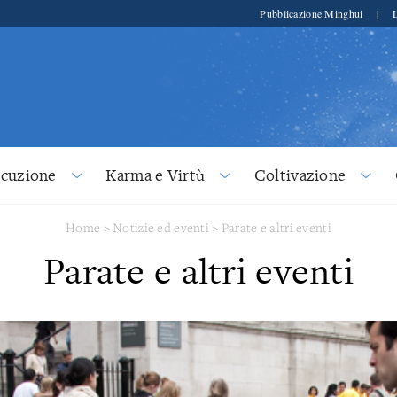
Pubblicazione Minghui
|
ecuzione
Karma e Virtù
Coltivazione
Home
>
Notizie ed eventi
>
Parate e altri eventi
Parate e altri eventi