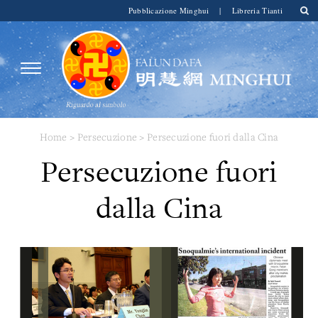
Pubblicazione Minghui
|
Libreria Tianti
Home
>
Persecuzione
>
Persecuzione fuori dalla Cina
Persecuzione fuori
dalla Cina