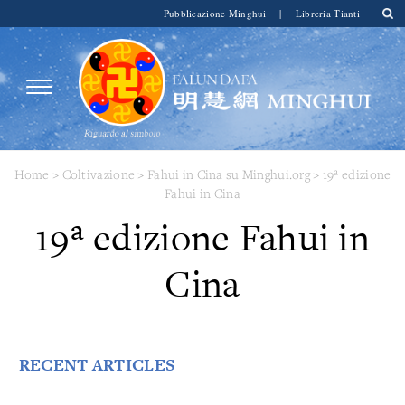
Pubblicazione Minghui
|
Libreria Tianti
Home
>
Coltivazione
>
Fahui in Cina su Minghui.org
>
19ª edizione
Fahui in Cina
19ª edizione Fahui in
Cina
RECENT ARTICLES