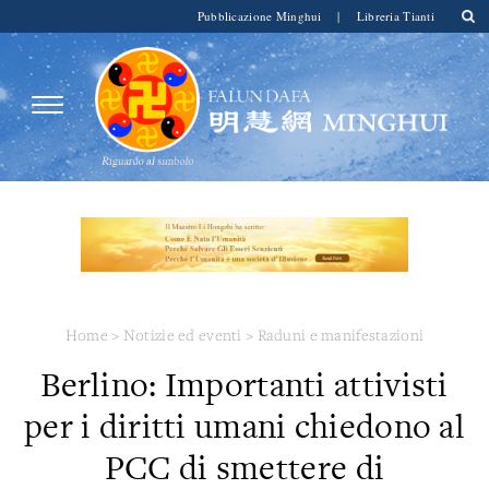
Pubblicazione Minghui
|
Libreria Tianti
Home
>
Notizie ed eventi
>
Raduni e manifestazioni
Berlino: Importanti attivisti
per i diritti umani chiedono al
PCC di smettere di