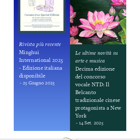
Rivista più recente
Minghui
Le ultime novità su
International 2025
arte e musica
- Edizione italiana
Decima edizione
disponibile
del concorso
- 25 Giugno 2025
vocale NTD: Il
Belcanto
tradizionale cinese
protagonista a New
York
- 14 Set. 2025