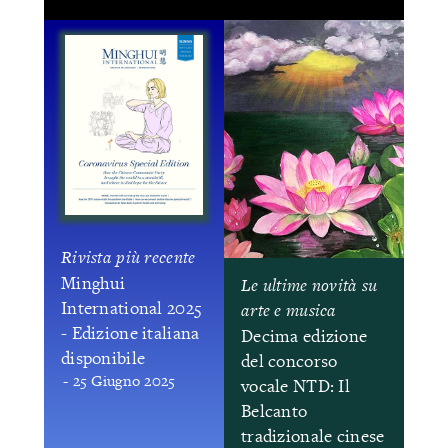
Rivista più recente
Minghui
Le ultime novità su
International 2025
arte e musica
- Edizione italiana
Decima edizione
disponibile
del concorso
- 25 Giugno 2025
vocale NTD: Il
Belcanto
tradizionale cinese