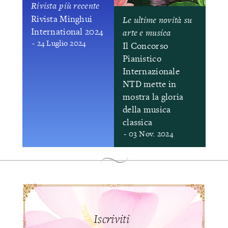
Rivista più recente
Rivista Minghui
Le ultime novità su
International 2024
arte e musica
- 24 Luglio 2024
Il Concorso
Pianistico
Internazionale
NTD mette in
mostra la gloria
della musica
classica
- 03 Nov. 2024
Iscriviti